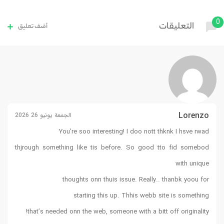
0
التعليقات
أضف تعليق
Lorenzo
الجمعة يونيو 26 2026
You’re soo interesting! I doo nott thknk I hsve rwad
thjrough something like tis before. So good tto fid somebod
with unique
thoughts onn thuis issue. Really.. thanbk yoou for
starting this up. Thhis webb site is something
that’s needed onn the web, someone with a bitt off originality!