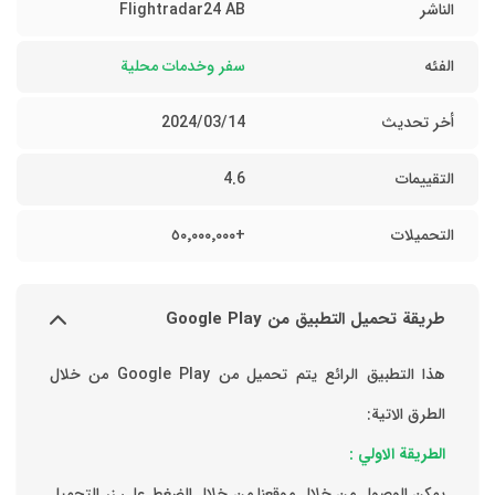
الناشر
Flightradar24 AB
الفئه
سفر وخدمات محلية
أخر تحديث
14‏/03‏/2024
التقييمات
4.6
التحميلات
+٥٠٬٠٠٠٬٠٠٠
طريقة تحميل التطبيق من Google Play
هذا التطبيق الرائع يتم تحميل من Google Play من خلال
الطرق الاتية:
الطريقة الاولي :
يمكن الوصول من خلال موقعنا من خلال الضغط علي زر التحميل