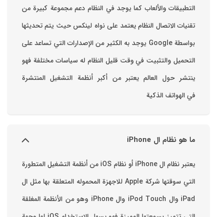
التطبيقات والألعاب ‏كما يوجد في النظام دعم مجموعة كبيرة من
تقنيات الاتصال ‏النظام يعتمد على نواه لينكس حيث يتم تحديثها
بواسطة ‫Google‬ ‏يوجد به الكثير من الإصدارات التي تساعد على
التحميل والتثبيت في وقت قليل ‏النظام له سياسات مختلفة فهو
ينتشر حول العالم يعتبر من أكبر أنظمة التشغيل المنتشرة
في الهواتف الذكية
ما هو نظام ال iPhone
يعتبر نظام ال iPhone أو نظام iOS من أنظمة التشغيل المتطورة
التي سوقتها شركة Apple للاجهزة المحموله المتعلقة بها مثل ال
iPad وال iPod Touch وال iPhone وهو من الأنظمة المغلقة
التي تتميز بسمعتها المميزة فهو يسهل الاستخدام ‏iOS لها وجهة