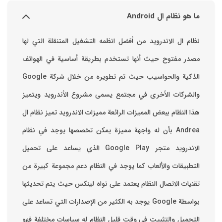
ما هو نظام ال Android
نظام ال الاندرويد من أفضل انظمه التشغيل المتنقلة التي لها
مصدر مفتوح حيث أنها تستخدم بطريقة أساسية في الهواتف
والشركات الأخرى في مجتمع يسمى مشروع الأندرويد ويتميز
هذا النظام ببعض المميزات الرائعة ‏مميزات الاندرويد ‏تميز نظام ال
Andrea بأن له واجهة مميزة يمكن تخصصها ‏يوجد في نظام
الاندرويد متجر Google Play الذي يساعد على تحميل
التطبيقات والألعاب ‏كما يوجد في النظام دعم مجموعة كبيرة من
تقنيات الاتصال ‏النظام يعتمد على نواه لينكس حيث يتم تحديثها
بواسطة ‫Google‬ ‏يوجد به الكثير من الإصدارات التي تساعد على
التحميل والتثبيت في وقت قليل ‏النظام له سياسات مختلفة فهو