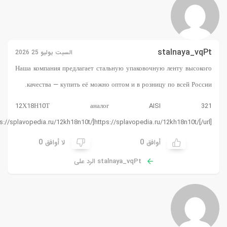
 2026
Наша компа
качеств
12Х1
[url=https://splavopedia
0
ق