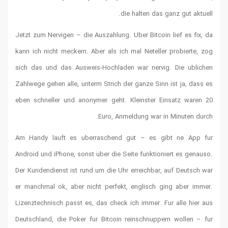
Jetzt zum N
kann ich ni
sich das u
Zahlwege ge
eben schne
Am Handy 
Android und
Der Kundend
er manchma
Lizenztechn
Deutschlan