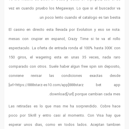
vez en cua
El casino 
mesas con 
espectacul
150 giros
comparado 
convien
[url=htt
Las retir
poco por 
esperar u