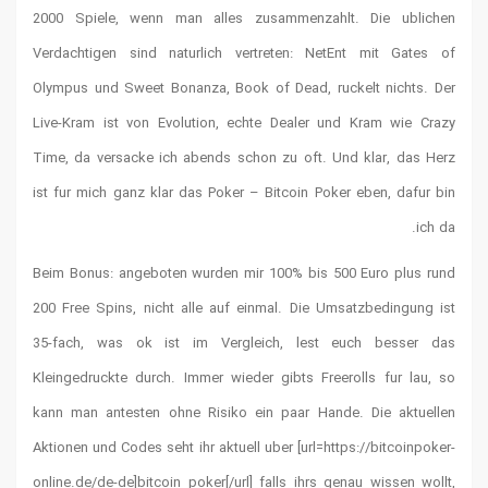
2000 Spie
Verdachtig
Olympus un
Live-Kram 
Time, da v
ist fur mic
Beim Bonus
200 Free S
35-fach, 
Kleingedru
kann man a
Aktionen un
online.de/d