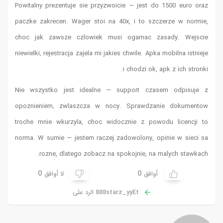
Powitalny 
paczke zak
choc jak 
niewielki, 
Nie wszys
opoznieni
troche mn
norma. W s
ro
0
ق