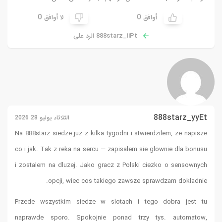
0
ق
28 2026
Na 888starz
co i jak. T
i zostalem
Przede ws
naprawde