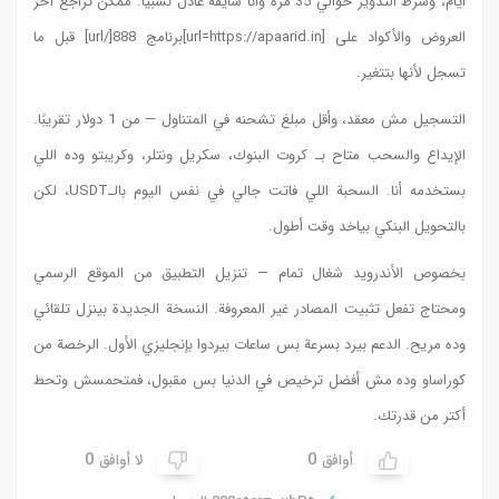
يًا. ممكن تراجع آخر
العروض والأكواد على [url=https://apaarid.in]برنامج 888[/url] قبل ما
التسجيل مش معقد، وأقل مبلغ تشحنه في المتناول — من 1 دولار تقريبًا.
تو وده اللي
بستخدمه أنا. السحبة اللي فاتت جالي في نفس اليوم بالـUSDT، لكن
وقع الرسمي
ينزل تلقائي
. الرخصة من
تحمسش وتحط
0
ق