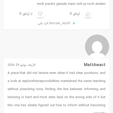
0
ق
29 2026
A piece tha
a look at
e
without pr
lecturing i
this one h