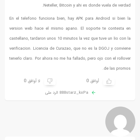
En el tele
version we
castellano,
verificaci
tenerlo cla
0
ق