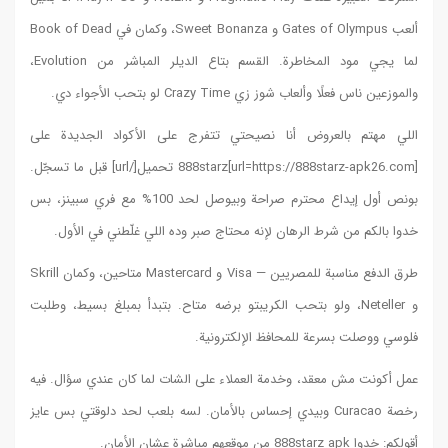
Gates of  و Sweet Bonanza، وكمان في Book of Dead
لما يجي مود المخاطرة. القسم بتاع الديلر المباشر من Evolution،
لجديدة على
url=https://888starz-apk26 تحميل[/url] قبل ما تسجّل.
وبيوصل لحد 100% مع فري سبينز، بس
 الأول.
طرق الدفع مناسبة للمصريين — Visa و Mastercard متاحين، وكمان Skrill
 بسيط، وطلبت
ي سؤال. فيه
لوقتي بس عايز