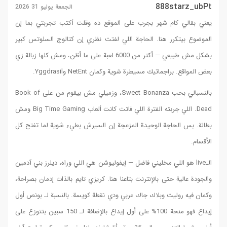
3 2026
بتي بما إن
لسلوتس كبير
ظن، ومش كلها زبالة زي
بالنسبالي بحب Sweet Bonanza، وزميلي مش بيقوم من على Book of
Dead. اللي جربته الفترة اللي فاتت كانت ألعاب Big Time Gaming ومش
لما تفتح كل
رز بني آدمين
دمان بصراحة،
لـ بونص أول
ى أول إيداع بالإضافة لـ 150 سبين بتتوزع على