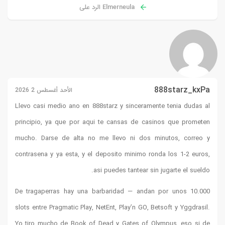
2 2026
Llevo casi
principio,
mucho. Da
contrasena
De tragap
slots entre
Yo tiro mu