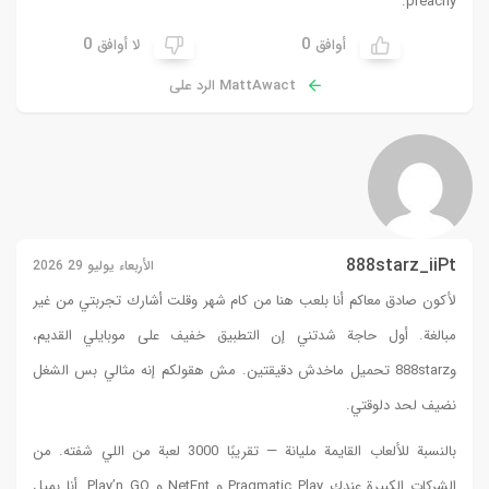
0
ق
29 2026
ربتي من غير
لي القديم،
لي بس الشغل
يبًا 3000 لعبة من اللي شفته. من
الشركات الكبيرة عندك Pragmatic Play و NetEnt و Play’n GO. أنا بميل