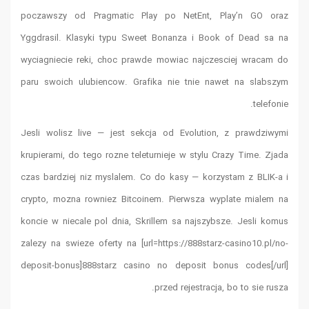
poczawszy
Yggdrasil.
wyciagniec
paru swoic
Jesli woli
krupierami,
czas bardz
crypto, mo
koncie w n
zalezy na s
deposit-bo