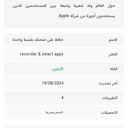
 الذين
ة واحدة
rec