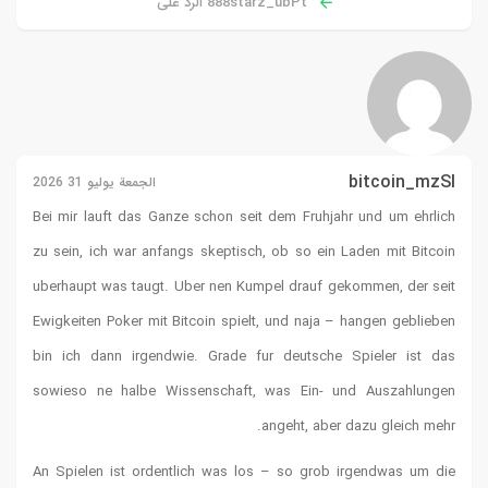
3 2026
Bei mir la
zu sein, i
uberhaupt 
Ewigkeiten 
bin ich da
sowieso n
An Spielen