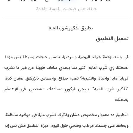
يطة بس مهمة
 غير ما نشرب
ق. عشان كده،
ي الاهتمام
عيد منتظمة،
ق مش بس إنه