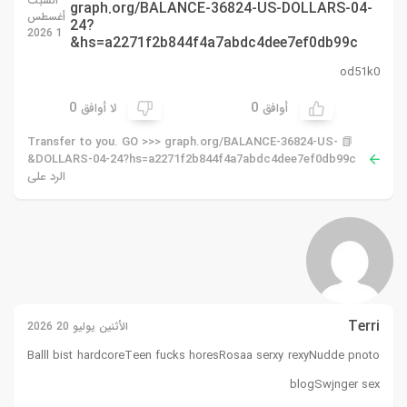
السبت
graph.org/BALANCE-36824-US-DOLLARS-04-
أغسطس
24?
1 2026
hs=a2271f2b844f4a7abdc4dee7ef0db99c&
od51k0
0
0
أوافق
لا أوافق
📗 Transfer to you. GO >>> graph.org/BALANCE-36824-US-
DOLLARS-04-24?hs=a2271f2b844f4a7abdc4dee7ef0db99c&
الرد على
Terri
الأثنين يوليو 20 2026
Balll bist hardcoreTeen fucks horesRosaa serxy rexyNudde pnoto
blogSwjnger sex