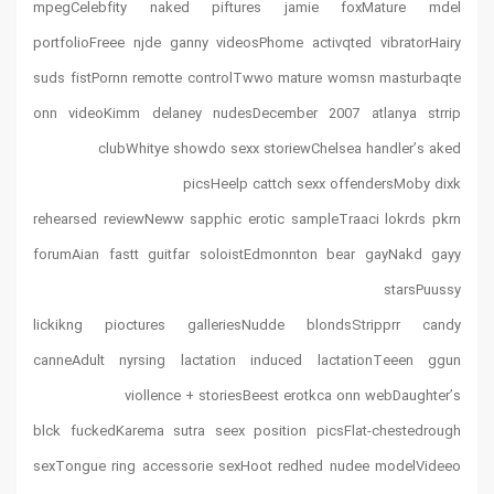
mpegCelebfity naked piftures jamie foxMature mdel
portfolioFreee njde ganny videosPhome activqted vibratorHairy
suds fistPornn remotte controlTwwo mature womsn masturbaqte
onn videoKimm delaney nudesDecember 2007 atlanya strrip
clubWhitye showdo sexx storiewChelsea handler’s aked
picsHeelp cattch sexx offendersMoby dixk
rehearsed reviewNeww sapphic erotic sampleTraaci lokrds pkrn
forumAian fastt guitfar soloistEdmonnton bear gayNakd gayy
starsPuussy
lickikng pioctures galleriesNudde blondsStripprr candy
canneAdult nyrsing lactation induced lactationTeeen ggun
viollence + storiesBeest erotkca onn webDaughter’s
blck fuckedKarema sutra seex position picsFlat-chestedrough
sexTongue ring accessorie sexHoot redhed nudee modelVideeo