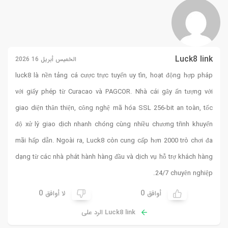
Luck8 link
الخميس أبريل 16 2026
luck8
là nền tảng cá cược trực tuyến uy tín, hoạt động hợp pháp
với giấy phép từ Curacao và PAGCOR. Nhà cái gây ấn tượng với
giao diện thân thiện, công nghệ mã hóa SSL 256-bit an toàn, tốc
độ xử lý giao dịch nhanh chóng cùng nhiều chương trình khuyến
mãi hấp dẫn. Ngoài ra, Luck8 còn cung cấp hơn 2000 trò chơi đa
dạng từ các nhà phát hành hàng đầu và dịch vụ hỗ trợ khách hàng
24/7 chuyên nghiệp.
0
0
أوافق
لا أوافق
Luck8 link الرد على