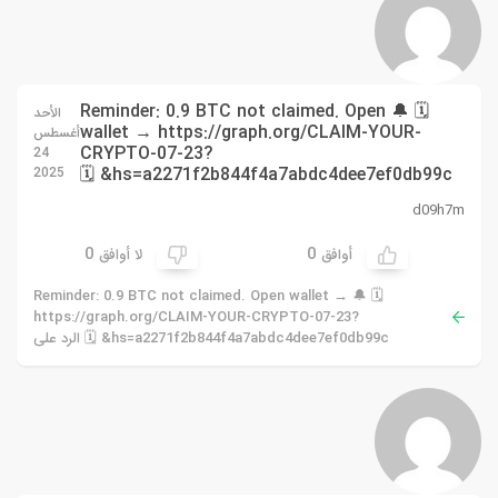
🗓 🔔 Reminder: 0.9 BTC not claimed. Open
الأحد
wallet → https://graph.org/CLAIM-YOUR-
أغسطس
CRYPTO-07-23?
24
hs=a2271f2b844f4a7abdc4dee7ef0db99c& 🗓
2025
d09h7m
0
0
أوافق
لا أوافق
🗓 🔔 Reminder: 0.9 BTC not claimed. Open wallet →
https://graph.org/CLAIM-YOUR-CRYPTO-07-23?
hs=a2271f2b844f4a7abdc4dee7ef0db99c& 🗓 الرد على