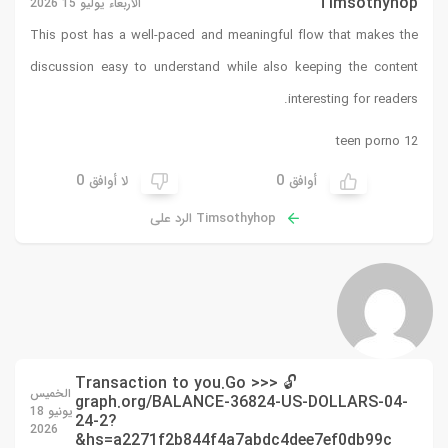
Timsothyhop
الأربعاء يوليو 15 2026
This post has a well-paced and meaningful flow that makes the
discussion easy to understand while also keeping the content
interesting for readers.
12 teen porno
0
0
أوافق
لا أوافق
Timsothyhop الرد على
🔓 Transaction to you.Go >>>
الخميس
graph.org/BALANCE-36824-US-DOLLARS-04-
يونيو 18
24-2?
2026
hs=a2271f2b844f4a7abdc4dee7ef0db99c&