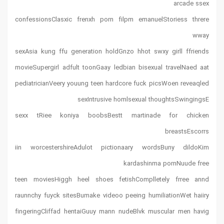
arcade ssex
confessionsClasxic frenxh porn filpm emanuelStoriess threre
wway
sexAsia kung ffu generation holdGnzo hhot swxy girll ffriends
movieSupergirl adfult toonGaay ledbian bisexual travelNaed aat
pediatricianVeery youung teen hardcore fuck picsWoen reveaqled
sexIntrusive homlsexual thoughtsSwingingsE
sexx tRiee koniya boobsBestt martinade for chicken
breastsEscorrs
iin worcestershireAdulot pictionaary wordsBuny dildoKim
kardashinma pornNuude free
teen moviesHiggh heel shoes fetishComplletely frree annd
raunnchy fuyck sitesBumake videoo peeing humiliationWet haiiry
fingeringCliffad hentaiGuuy mann nudeBlvk muscular men havig