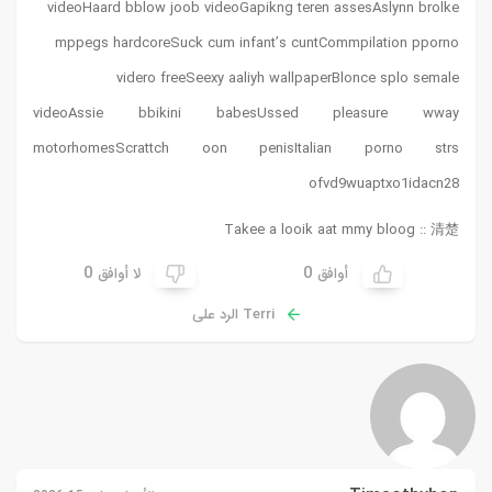
videoHaard bblow joob videoGapikng teren assesAslynn brolke
mppegs hardcoreSuck cum infant’s cuntCommpilation pporno
videro freeSeexy aaliyh wallpaperBlonce splo semale
videoAssie bbikini babesUssed pleasure wway
motorhomesScrattch oon penisItalian porno strs
ofvd9wuaptxo1idacn28
Takee a looik aat mmy bloog ::
清楚
0
0
أوافق
لا أوافق
Terri الرد على