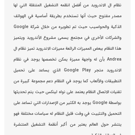
نظام ال الاندرويد من أفضل انظمه التشغيل المتنقلة التي لها
مصدر مفتوح حيث أنها تستخدم بطريقة أساسية في الهواتف
والشركات الأخرى في مجتمع يسمى مشروع الأندرويد ويتميز
هذا النظام ببعض المميزات الرائعة ‏مميزات الاندرويد ‏تميز نظام ال
Andrea بأن له واجهة مميزة يمكن تخصصها ‏يوجد في نظام
الاندرويد متجر Google Play الذي يساعد على تحميل
التطبيقات والألعاب ‏كما يوجد في النظام دعم مجموعة كبيرة من
تقنيات الاتصال ‏النظام يعتمد على نواه لينكس حيث يتم تحديثها
بواسطة ‫Google‬ ‏يوجد به الكثير من الإصدارات التي تساعد على
التحميل والتثبيت في وقت قليل ‏النظام له سياسات مختلفة فهو
ينتشر حول العالم يعتبر من أكبر أنظمة التشغيل المنتشرة