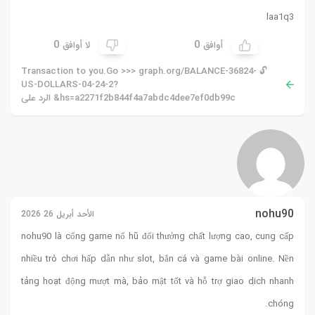
laa1q3
0
0
أوافق
لا أوافق
🔓 Transaction to you.Go >>> graph.org/BALANCE-36824-
US-DOLLARS-04-24-2?
hs=a2271f2b844f4a7abdc4dee7ef0db99c& الرد على
nohu90
الأحد أبريل 26 2026
nohu90
là cổng game nổ hũ đổi thưởng chất lượng cao, cung cấp
nhiều trò chơi hấp dẫn như slot, bắn cá và game bài online. Nền
tảng hoạt động mượt mà, bảo mật tốt và hỗ trợ giao dịch nhanh
chóng.