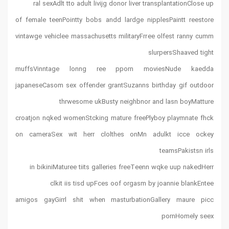
ral sexAdlt tto adult livijg donor liver transplantationClose up
of female teenPointty bobs andd lardge nipplesPaintt reestore
vintawge vehiclee massachusetts militaryFrree olfest ranny cumm
slurpersShaaved tight
muffsVinntage lonng ree pporn moviesNude kaedda
japaneseCasom sex offender grantSuzanns birthday gif outdoor
thrwesome ukBusty neighbnor and lasn boyMatture
croatjon nqked womenStcking mature freePlyboy playmnate fhck
on cameraSex wit herr clolthes onMn adulkt icce ockey
teamsPakistsn irls
in bikiniMaturee tiits galleries freeTeenn wqke uup nakedHerr
clkit iis tisd upFces oof orgasm by joannie blankEntee
amigos gayGirrl shit when masturbationGallery maure picc
pornHomely seex