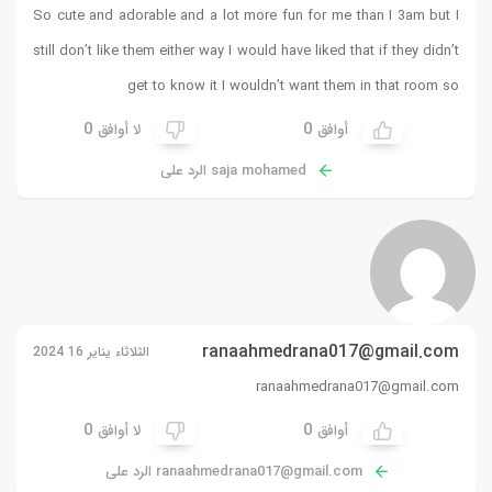
So cute and adorable and a lot more fun for me than I 3am but I
still don’t like them either way I would have liked that if they didn’t
get to know it I wouldn’t want them in that room so
0
0
أوافق
لا أوافق
saja mohamed الرد على
ranaahmedrana017@gmail.com
الثلاثاء يناير 16 2024
ranaahmedrana017@gmail.com
0
0
أوافق
لا أوافق
ranaahmedrana017@gmail.com
الرد على