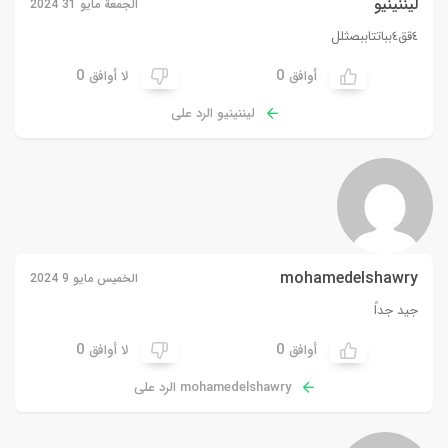
ليننينيو
الجمعة مايو 31 2024
٤قق٤بباتتاببصثلل
0
0
أوافق
لا أوافق
ليننينيو الرد على
mohamedelshawry
الخميس مايو 9 2024
جيد جداً
0
0
أوافق
لا أوافق
mohamedelshawry الرد على