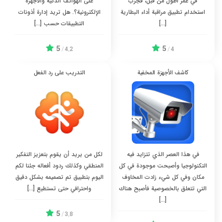
في عمر اطول من قبل، فجرب
على الهواتف الذكية والأجهزة
استخدام تطبيق مراقبة أداء البطارية
الإلكترونية؟. هل تريد إدارة أذونات
[…]
التطبيقات حسب […]
5
5
/
4.2
/
4
كاشف الأجهزة المخفية
التدريب على رد الفعل
في هذا العصر الذي تتزايد فيه
لكل من يريد أن يقوم بتعزيز التفكير
التكنولوجيا وأصبحت موجودة في كل
المنطقي وكذلك ردود أفعاله جئنا لكم
مكان وفي كل شيء زادت المخاوف
اليوم بتطبيق تم تصميمه بشكل دقيق
التي تتعلق بالخصوصية فأصبح هناك
واحترافي حتى تستطيع […]
[…]
5
/
3.8