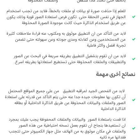
بالخطأ حتى تحدد ماذا ستفعل
والملفات المحذوفة
للعلم إذا حذفت صورة او بيانات او ملفات بالخطأ، فلابد من تجنب استخدام
الجهاز في نفس اللحظة حتى. تكون فرص استعادة الصور قوية وذلك يكون
عن طريق استخدام الذاكرة حيث كانت موجودة الصورة المحذوفة
لابد من التأكد من ان التطبيق موثوق به ومكتوب عنه قراءة ملاحظات كثيرة
من المستخدمين وعن كفاءته ومدى جودته وعن سهولته حتى تضمن
تجربة افضل واكثر فاعلية
لابد من ان تقوم بتشغيل التطبيق بطريقه سريعة في البحث عن الصور
والتطبيقات والملفات المحذوفة حتى تستطيع استعادتها بطريقه اسرع.
نصائح أخرى مهمة
لابد من الفحص الجيد لمراقبه التطبيق من على جميع المواقع المحتمل
أن تكون بها معلومات جيده جدا عنه حتى يتم التأكد من قدرته على استعادة
الصور والملفات والبيانات المحذوفة عن طريق الذاكرة الداخلية أو بطاقه
الذاكرة الداخلية
اذا قمت باستعادة الصور والبيانات والملفات المحفوظة يجب عليك بمجرد
ان تستعيدها بنجاح ان تقوم بعمل نسخه احتياطية من هذه الصور
والملفات في مكان موثوق به من الهاتف مثل جهاز الكمبيوتر حتى تتجنب
فقدانها مره ثانيه