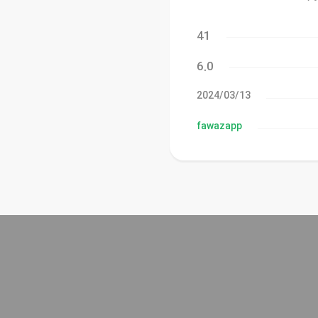
41
6.0
13‏/03‏/2024
fawazapp