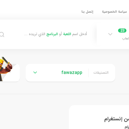
سياسة الخصوصية
إتصل بنا
23
أدخل اسم
اللعبة
أو
البرنامج
الذي تريده ...
لعاب
fawazapp
التصنيفات
ن إنستغرام
ام