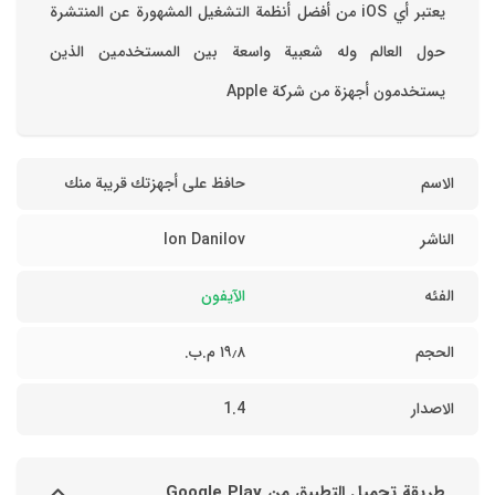
‏يعتبر أي iOS من أفضل أنظمة التشغيل المشهورة عن المنتشرة
حول العالم وله شعبية واسعة بين المستخدمين الذين
يستخدمون أجهزة من شركة Apple
الاسم
حافظ على أجهزتك قريبة منك
الناشر
Ion Danilov
الفئه
الآيفون
الحجم
١٩٫٨ م.ب.
الاصدار
1.4
طريقة تحميل التطبيق من Google Play