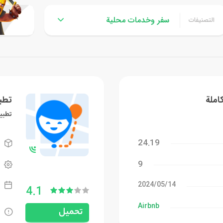
سفر وخدمات محلية
التصنيفات
كاملة
تطبي
تطبي
24.19
9
14‏/05‏/2024
4.1
Airbnb
تحميل