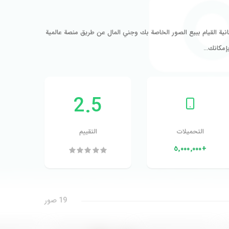
ة القيام ببيع الصور الخاصة بك وجني المال عن طريق منصة عالمية
إمكانك…
2.5
التحميلات
التقييم
+٥٬٠٠٠٬٠٠٠
19 صور