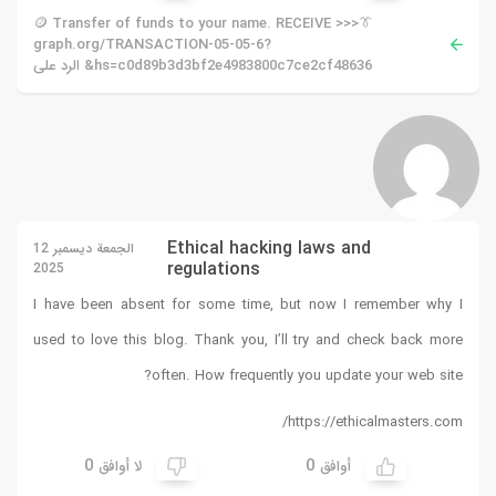
👔🪙 Transfer of funds to your name. RECEIVE >>>
graph.org/TRANSACTION-05-05-6?
hs=c0d89b3d3bf2e4983800c7ce2cf48636& الرد على
Ethical hacking laws and
الجمعة ديسمبر 12
regulations
2025
I have been absent for some time, but now I remember why I
used to love this blog. Thank you, I’ll try and check back more
often. How frequently you update your web site?
https://ethicalmasters.com/
0
0
أوافق
لا أوافق