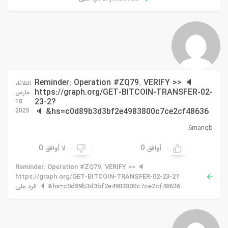
🔈 Reminder: Operation #ZQ79. VERIFY >>
الثلاثاء
https://graph.org/GET-BITCOIN-TRANSFER-02-
مارس
23-2?
18
hs=c0d89b3d3bf2e4983800c7ce2cf48636& 🔈
2025
6manqb
0
0
أوافق
لا أوافق
🔈 Reminder: Operation #ZQ79. VERIFY >>
https://graph.org/GET-BITCOIN-TRANSFER-02-23-2?
hs=c0d89b3d3bf2e4983800c7ce2cf48636& 🔈 الرد على