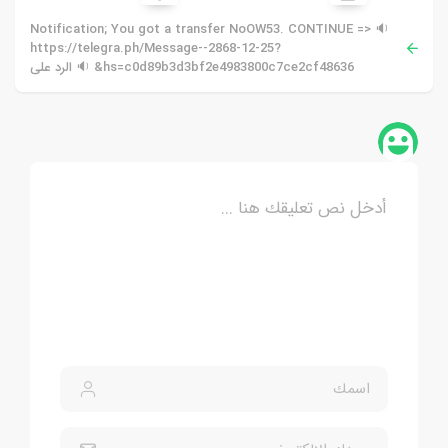
🔉 Notification; You got a transfer NoOW53. CONTINUE =>
https://telegra.ph/Message--2868-12-25?
hs=c0d89b3d3bf2e4983800c7ce2cf48636& 🔉 الرد على