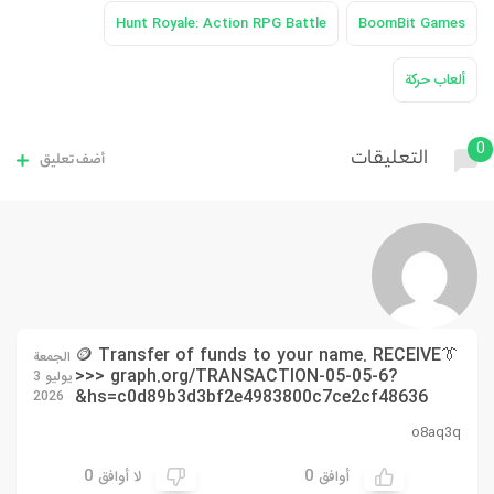
Hunt Royale: Action RPG Battle
BoomBit Games
ألعاب حركة
0
التعليقات
أضف تعليق
👔🪙 Transfer of funds to your name. RECEIVE
الجمعة
>>> graph.org/TRANSACTION-05-05-6?
يوليو 3
hs=c0d89b3d3bf2e4983800c7ce2cf48636&
2026
o8aq3q
0
0
أوافق
لا أوافق