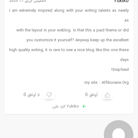
Yukiko
الخميس أبريل 17 2025
I am extremely inspired along with your writing talents as neatly
as
with the layout in your weblog. Is that this a paid theme or did
you customize it yourself? Anyway keep up the excellent
high quality writing, it is rare to see a nice blog like this one these
days.
!
Snipfeed
my site ::
Affilionaire.Org
0
0
أوافق
لا أوافق
Yukiko الرد على