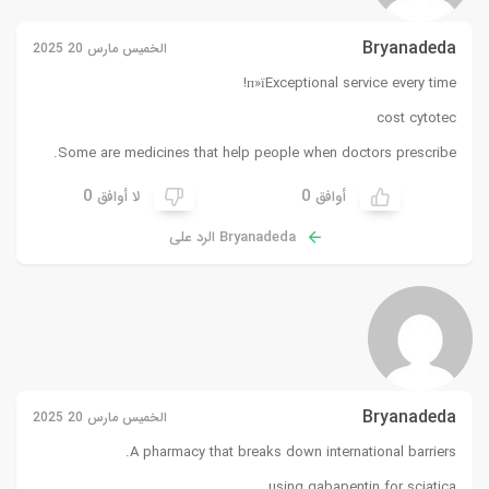
Bryanadeda
الخميس مارس 20 2025
п»їExceptional service every time!
cost cytotec
Some are medicines that help people when doctors prescribe.
0
0
أوافق
لا أوافق
Bryanadeda الرد على
Bryanadeda
الخميس مارس 20 2025
A pharmacy that breaks down international barriers.
using gabapentin for sciatica