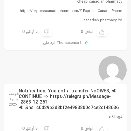
cheap canadian pharmacy
https://expresscanadapharm.com/#
Express Canada Pharm
canadian pharmacy ltd
0
0
أوافق
لا أوافق
Thomasemarf الرد على
🔉 Notification; You got a transfer NoOW53.
الجمعة
CONTINUE => https://telegra.ph/Message-
يناير 3
-2868-12-25?
2025
hs=c0d89b3d3bf2e4983800c7ce2cf48636& 🔉
q61og4
0
0
أوافق
لا أوافق