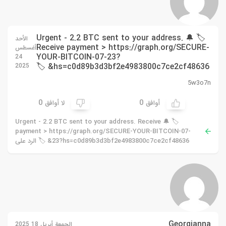
🏷 🔔 Urgent - 2.2 BTC sent to your address.
الأحد
Receive payment > https://graph.org/SECURE-
أغسطس
YOUR-BITCOIN-07-23?
24
hs=c0d89b3d3bf2e4983800c7ce2cf48636& 🏷
2025
5w3o7n
0
0
أوافق
لا أوافق
🏷 🔔 Urgent - 2.2 BTC sent to your address. Receive
payment > https://graph.org/SECURE-YOUR-BITCOIN-07-
23?hs=c0d89b3d3bf2e4983800c7ce2cf48636& 🏷 الرد على
Georgianna
الجمعة أبريل 18 2025