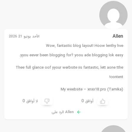
Allen
الأحد يونيو 21 2026
Wow, fantastic blog layout! Hoow lenthy hve
yyou eever been blogging for? yoou ade blogging lok easy.
Thee full glance oof yyour werbsite iis fantastic, lett aone tthe
content!
My weebsite – xnxx18.pro (
Tamika
)
0
0
أوافق
لا أوافق
Allen الرد على