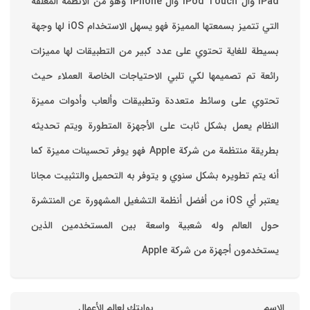
iPad وال iPod Touch وال iPhone وهو من الأنظمة المغلقة
التي تتميز بسمعتها المميزة فهو يسهل الاستخدام ‏iOS لها وجهة
بسيطة للغاية تحتوي على عدد كبير من التطبيقات لها مميزات
رائعة تم تصميمها لكي تلبي الاحتياجات الخاصة العملاء حيث
تحتوي على وسائط متعددة وتطبيقات وألعاب وأدوات مميزة
‏النظام يعمل بشكل ثابت على الأجهزة المتطورة ويتم تحديثه
بطريقة منتظمة من شركة Apple فهو يوفر تحسينات مميزة كما
أنه يتم تطويره بشكل سنوي و يتوفر به التحميل والتثبيت مجانا
‏يعتبر أي iOS من أفضل أنظمة التشغيل المشهورة عن المنتشرة
حول العالم وله شعبية واسعة بين المستخدمين الذين
يستخدمون أجهزة من شركة Apple
الاسم
بوابتك لعالم الأعمال