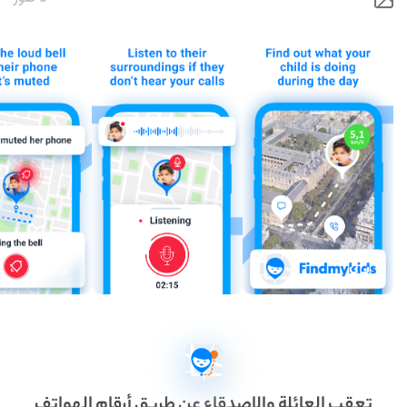
تعقب العائلة والاصدقاء عن طريق أرقام الهواتف