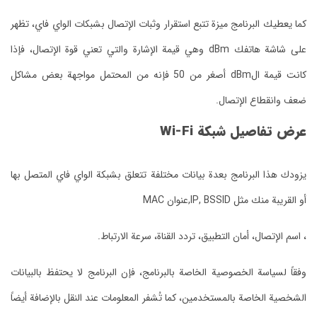
كما يعطيك البرنامج ميزة تتبع استقرار وثبات الإتصال بشبكات الواي فاي، تظهر
على شاشة هاتفك dBm وهي قيمة الإشارة والتي تعني قوة الإتصال، فإذا
كانت قيمة الdBm أصغر من 50 فإنه من المحتمل مواجهة بعض مشاكل
ضعف وانقطاع الإتصال.
عرض تفاصيل شبكة Wi-Fi
يزودك هذا البرنامج بعدة بيانات مختلفة تتعلق بشبكة الواي فاي المتصل بها
أو القريبة منك مثل IP, BSSID,عنوان MAC
، اسم الإتصال، أمان التطبيق، تردد القناة، سرعة الارتباط.
وفقاً لسياسة الخصوصية الخاصة بالبرنامج، فإن البرنامج لا يحتفظ بالبيانات
الشخصية الخاصة بالمستخدمين، كما تُشفر المعلومات عند النقل بالإضافة أيضاً