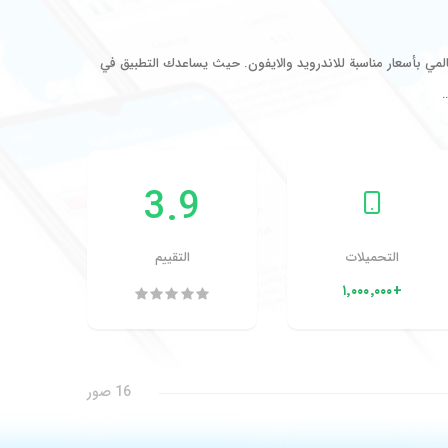
مي بأسعار مناسبة للاندرويد والايفون. حيث يساعدك التطبيق في
…
3.9
التحميلات
التقييم
+١٬٠٠٠٬٠٠٠
16 صور