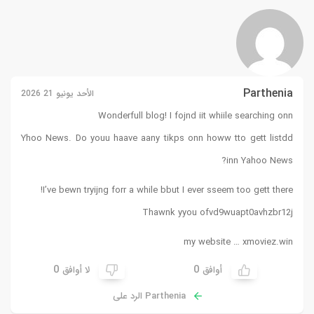
Parthenia
الأحد يونيو 21 2026
Wonderfull blog! I fojnd iit whiile searching onn
Yhoo News. Do youu haave aany tikps onn howw tto gett listdd
inn Yahoo News?
I’ve bewn tryijng forr a while bbut I ever sseem too gett there!
Thawnk yyou ofvd9wuapt0avhzbr12j
my website …
xmoviez.win
0
0
أوافق
لا أوافق
Parthenia الرد على