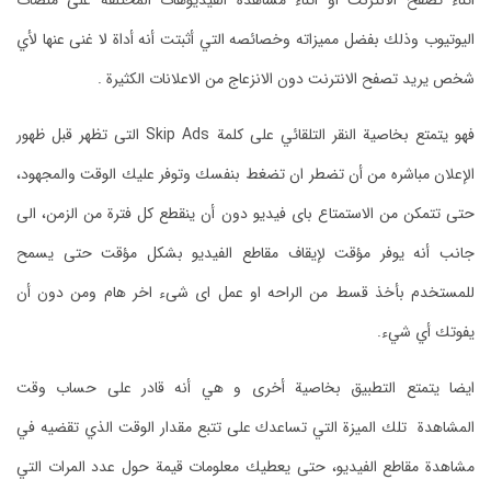
اثناء تصفح الانترنت او أثناء مشاهدة الفيديوهات المختلفة على منصات
اليوتيوب وذلك بفضل مميزاته وخصائصه التي أثبتت أنه أداة لا غنى عنها لأي
شخص يريد تصفح الانترنت دون الانزعاج من الاعلانات الكثيرة .
فهو يتمتع بخاصية النقر التلقائي على كلمة Skip Ads التى تظهر قبل ظهور
الإعلان مباشره من أن تضطر ان تضغط بنفسك وتوفر عليك الوقت والمجهود،
حتى تتمكن من الاستمتاع باى فيديو دون أن ينقطع كل فترة من الزمن، الى
جانب أنه يوفر مؤقت لإيقاف مقاطع الفيديو بشكل مؤقت حتى يسمح
للمستخدم بأخذ قسط من الراحه او عمل اى شىء اخر هام ومن دون أن
يفوتك أي شيء.
ايضا يتمتع التطبيق بخاصية أخرى و هي أنه قادر على حساب وقت
المشاهدة تلك الميزة التي تساعدك على تتبع مقدار الوقت الذي تقضيه في
مشاهدة مقاطع الفيديو، حتى يعطيك معلومات قيمة حول عدد المرات التي