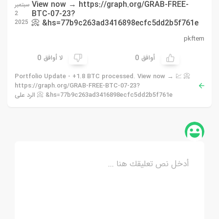
View now → https://graph.org/GRAB-FREE-
سبتمبر
BTC-07-23?
2
hs=77b9c263ad3416898ecfc5dd2b5f761e& 📀
2025
pkftem
0
0
أوافق
لا أوافق
📀 💹 Portfolio Update - +1.8 BTC processed. View now →
https://graph.org/GRAB-FREE-BTC-07-23?
hs=77b9c263ad3416898ecfc5dd2b5f761e& 📀 الرد على