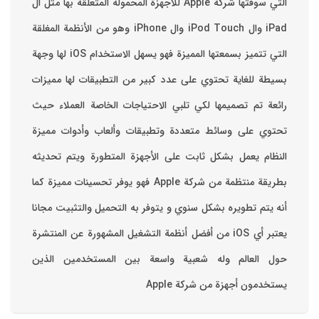
التي سوقتها شركة Apple للاجهزة المحموله المتعلقة بها مثل ال
iPad وال iPod Touch وال iPhone وهو من الأنظمة المغلقة
التي تتميز بسمعتها المميزة فهو يسهل الاستخدام ‏iOS لها وجهة
بسيطة للغاية تحتوي على عدد كبير من التطبيقات لها مميزات
رائعة تم تصميمها لكي تلبي الاحتياجات الخاصة العملاء حيث
تحتوي على وسائط متعددة وتطبيقات وألعاب وأدوات مميزة
‏النظام يعمل بشكل ثابت على الأجهزة المتطورة ويتم تحديثه
بطريقة منتظمة من شركة Apple فهو يوفر تحسينات مميزة كما
أنه يتم تطويره بشكل سنوي و يتوفر به التحميل والتثبيت مجانا
‏يعتبر أي iOS من أفضل أنظمة التشغيل المشهورة عن المنتشرة
حول العالم وله شعبية واسعة بين المستخدمين الذين
يستخدمون أجهزة من شركة Apple